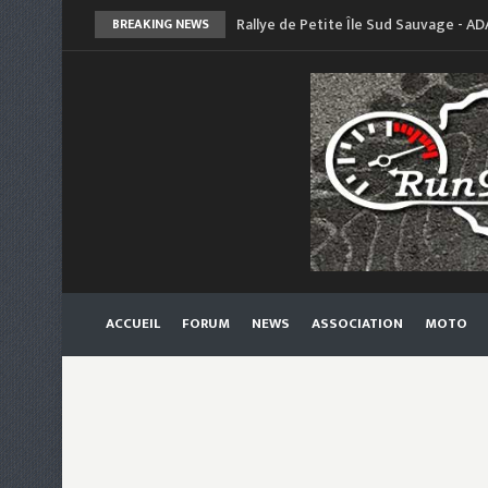
Rallye de Petite Île Sud Sauvage - AD
BREAKING NEWS
du Sud
Run 200 ASA CFG - 14 Juillet 2024 : 
Navigation
ACCUEIL
FORUM
NEWS
ASSOCIATION
MOTO
principale